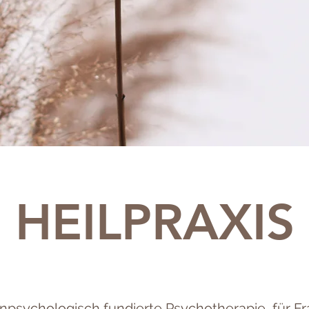
HEILPRAXIS
enpsychologisch fundierte Psychotherapie für F