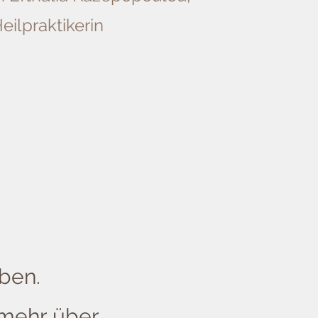
eilpraktikerin
ben.
 mehr über