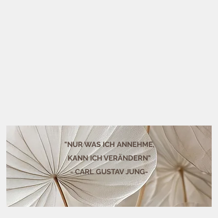
"NUR WAS ICH ANNEHME,
KANN ICH VERÄNDERN"
- CARL GUSTAV JUNG-